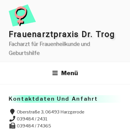
Zum
Inhalt
springen
Frauen­arzt­praxis Dr. Trog
Facharzt für Frauenheilkunde und
Geburtshilfe
Menü
Kontaktdaten Und Anfahrt
Oberstraße 3, 06493 Harzgerode
039484 / 2431
039484 / 74365