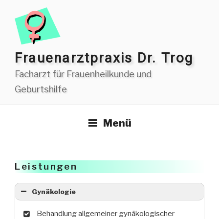
Zum
Inhalt
springen
Frauen­arzt­praxis Dr. Trog
Facharzt für Frauenheilkunde und
Geburtshilfe
Menü
Leistungen
Gynäkologie
Behandlung allgemeiner gynäkologischer