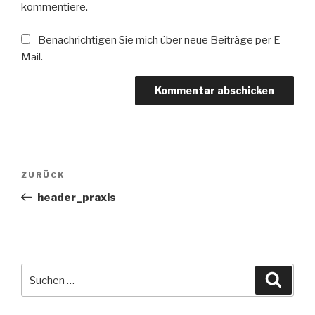
kommentiere.
Benachrichtigen Sie mich über neue Beiträge per E-
Mail.
Beitrags-
Vorheriger
ZURÜCK
Navigation
Beitrag
header_praxis
Suche
Suche
nach: