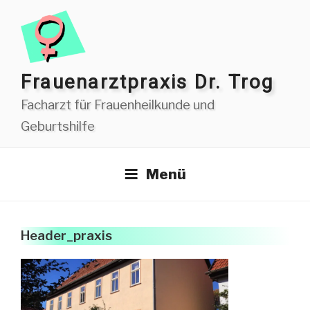
Zum
Inhalt
springen
Frauen­arzt­praxis Dr. Trog
Facharzt für Frauenheilkunde und
Geburtshilfe
Menü
Header_praxis