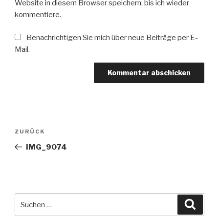
Website in diesem Browser speichern, bis ich wieder
kommentiere.
Benachrichtigen Sie mich über neue Beiträge per E-
Mail.
Beitrags-
Vorheriger
ZURÜCK
Navigation
Beitrag
IMG_9074
Suche
Suche
nach: