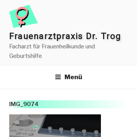
Zum
Inhalt
springen
Frauen­arzt­praxis Dr. Trog
Facharzt für Frauenheilkunde und
Geburtshilfe
Menü
IMG_9074