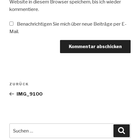
Website in diesem Browser speichern, bis ich wieder
kommentiere.
Benachrichtigen Sie mich über neue Beiträge per E-
Mail.
Beitrags-
Vorheriger
ZURÜCK
Navigation
Beitrag
IMG_9100
Suche
Suche
nach: