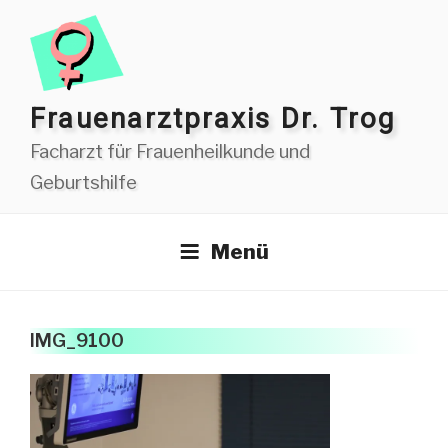
Zum
Inhalt
springen
Frauen­arzt­praxis Dr. Trog
Facharzt für Frauenheilkunde und
Geburtshilfe
Menü
IMG_9100